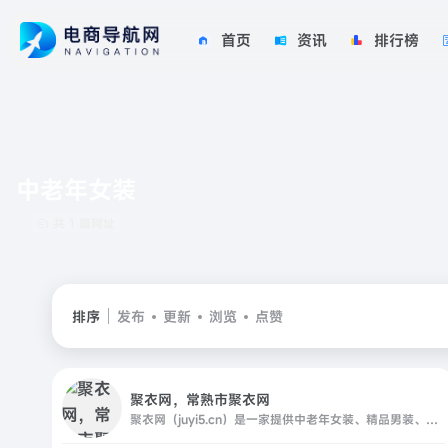
首页
资讯
排行榜
中老年女装
共 1 篇网址
排序
发布
更新
浏览
点赞
聚衣网，常熟市聚衣网
聚衣网（juyi5.cn）是一家提供中老年女装、精品男装、时尚女装一手货源的服装供货网站，为江苏常熟数万家服装厂商提供推广销售渠道；,面向全国网销卖家、实体批发商提供最具竞争力的货源一站式货源进货，并提供快速发布、下载，服装一件代发、推荐专业服装类摄影等优质服务