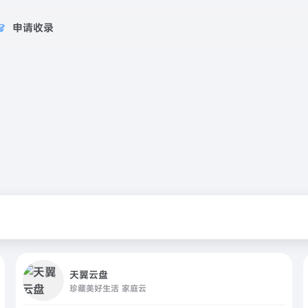
申请收录
天翼云盘
珍藏美好生活 家庭云