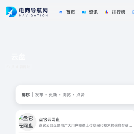
首页
资讯
排行榜
云盘
共 4 篇网址
排序
发布
更新
浏览
点赞
盘它云网盘
盘它云网盘是向广大用户提供上传空间和技术的信息存储空间服务平台。