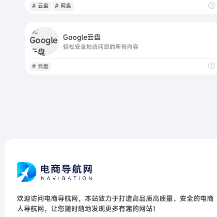
# 云盘
# 网盘
Google云盘
轻松安全地访问您的所有内容
# 云盘
欢迎访问电商导航网，本站致力于打造高品质高质量、安全的电商
人导航网，让您随时随地发现更多有趣的网站！