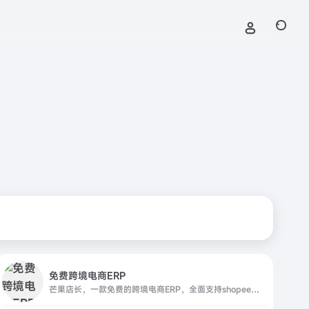
免费跨境电商ERP
芒果店长，一款免费的跨境电商ERP，全面支持shopee、lazada、amazon、wish、eBay、amazon、aliexpress、dhgate、shopify、虾皮、速卖通、亚马逊, 提供全面的产品采集、产品刊登、订单管理、订单打印、库存管理、智能采购、打包发货、多店铺管理、数据统计、图