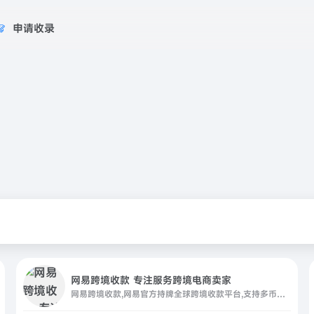
申请收录
网易跨境收款 专注服务跨境电商卖家
网易跨境收款,网易官方持牌全球跨境收款平台,支持多币种多站点，极速收款秒级到账，真正0汇损。Amazon等多平台一键开店绿色通道，专业安全高效解决您的跨境收付需求。