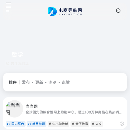
哲学
共 1 篇网址
排序
发布
更新
浏览
点赞
当当网
全球领先的综合性网上购物中心。超过100万种商品在线热销！图书、童书、绘本、中小学教辅、文学小说、音像、母婴、家居、服装、鞋包等几十大类，正版保证，低至2折（自营图书满49元免运费。当当网一贯秉承提升顾客体验的承诺，自助退换货便捷又放心）
国内平台
常用推荐
# 中小学教辅
# 亲子教育
# 人文