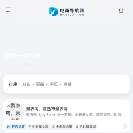
女装一件代发
共 1 篇网址
排序
发布
更新
浏览
点赞
聚衣网，常熟市聚衣网
聚衣网（juyi5.cn）是一家提供中老年女装、精品男装、时尚女装一手货源的服装供货网站，为江苏常熟数万家服装厂商提供推广销售渠道；,面向全国网销卖家、实体批发商提供最具竞争力的货源一站式货源进货，并提供快速发布、下载，服装一件代发、推荐专业服装类摄影等优质服务
开店货源
# 中老年女装
# 中老年衣服
# 八达服装城