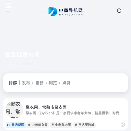
女装批发市场
共 1 篇网址
排序
发布
更新
浏览
点赞
聚衣网，常熟市聚衣网
聚衣网（juyi5.cn）是一家提供中老年女装、精品男装、时尚女装一手货源的服装供货网站，为江苏常熟数万家服装厂商提供推广销售渠道；,面向全国网销卖家、实体批发商提供最具竞争力的货源一站式货源进货，并提供快速发布、下载，服装一件代发、推荐专业服装类摄影等优质服务
开店货源
# 中老年女装
# 中老年衣服
# 八达服装城