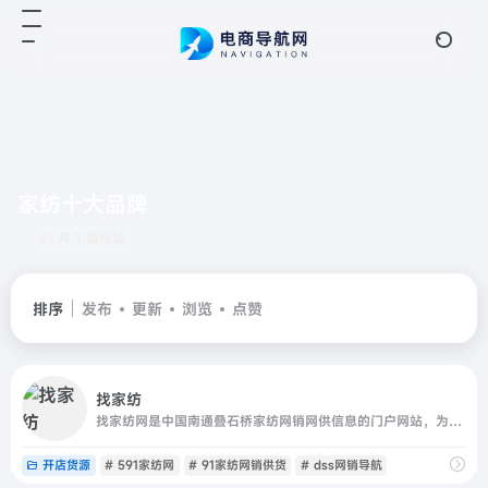
家纺十大品牌
共 1 篇网址
排序
发布
更新
浏览
点赞
找家纺
找家纺网是中国南通叠石桥家纺网销网供信息的门户网站，为您提供南通叠石桥家纺四件套、被子、枕芯、毛毯等床品相关网销供货信息的叠石桥网销导航专业平台，专注于家纺供应链一站式解决方案,我们致力于打造顶尖搜索体验的叠石桥网销导航，为商户提供更全面的叠石桥家纺网销供货信息，为网销供货商及各分销商提供一个更专业
开店货源
# 591家纺网
# 91家纺网销供货
# dss网销导航