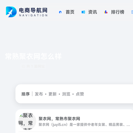
首页
资讯
排行榜
常熟聚衣网怎么样
共 1 篇网址
排序
发布
更新
浏览
点赞
聚衣网，常熟市聚衣网
聚衣网（juyi5.cn）是一家提供中老年女装、精品男装、时尚女装一手货源的服装供货网站，为江苏常熟数万家服装厂商提供推广销售渠道；,面向全国网销卖家、实体批发商提供最具竞争力的货源一站式货源进货，并提供快速发布、下载，服装一件代发、推荐专业服装类摄影等优质服务