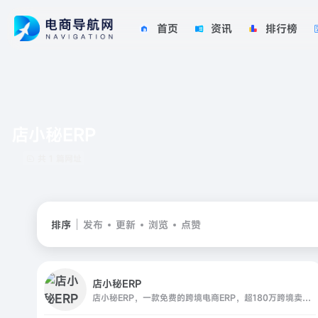
首页
资讯
排行榜
店小秘ERP
共 1 篇网址
排序
发布
更新
浏览
点赞
店小秘ERP
店小秘ERP，一款免费的跨境电商ERP，超180万跨境卖家共同选择的跨境电商ERP，店小秘全面对接速卖通、Shopee（虾皮）、Lazada、Amazon、Wish、eBay、Tik Tok、Shopify、Temu、SHEIN、Joom、TikTok等70+主流电商平台，为跨境电商卖家提供数据采集