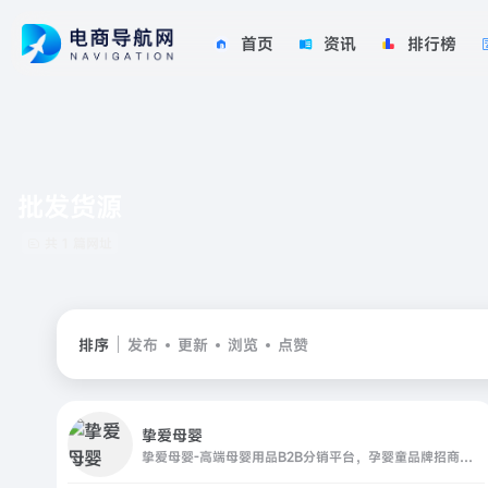
首页
资讯
排行榜
批发货源
共 1 篇网址
排序
发布
更新
浏览
点赞
挚爱母婴
挚爱母婴-高端母婴用品B2B分销平台，孕婴童品牌招商，免费加盟代理，一件代发，正品货源，奶粉辅食，纸尿裤，童装童鞋，推车座椅，婴童玩具，孕婴洗护，数百个品牌，数千件商品，任您挑选。