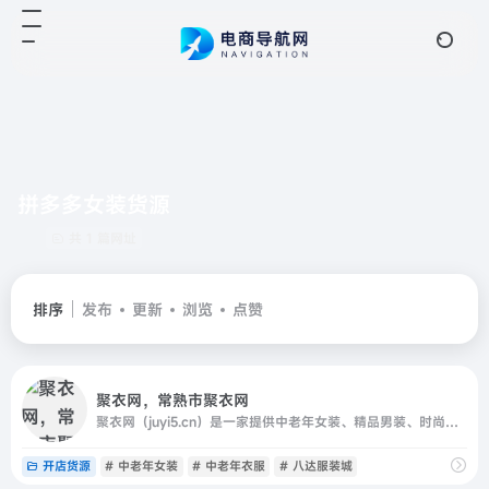
拼多多女装货源
共 1 篇网址
排序
发布
更新
浏览
点赞
聚衣网，常熟市聚衣网
聚衣网（juyi5.cn）是一家提供中老年女装、精品男装、时尚女装一手货源的服装供货网站，为江苏常熟数万家服装厂商提供推广销售渠道；,面向全国网销卖家、实体批发商提供最具竞争力的货源一站式货源进货，并提供快速发布、下载，服装一件代发、推荐专业服装类摄影等优质服务
开店货源
# 中老年女装
# 中老年衣服
# 八达服装城