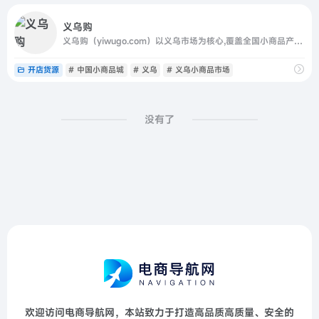
义乌购
义乌购（yiwugo.com）以义乌市场为核心,覆盖全国小商品产业带优质供应商,一手货源,品质商品更低价;品类丰富,在线商品达500万,涉及玩具,饰品,工艺品,日用百货等26个大类;线上线下对应,交易有保障,小商品,就上义乌购.
开店货源
# 中国小商品城
# 义乌
# 义乌小商品市场
没有了
欢迎访问电商导航网，本站致力于打造高品质高质量、安全的