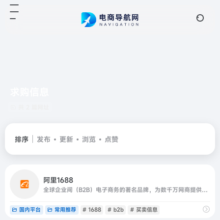
求购信息
共 2 篇网址
排序
发布
更新
浏览
点赞
阿里1688
全球企业间（B2B）电子商务的著名品牌，为数千万网商提供海量商机信息和便捷安全的在线交易市场，也是商人们以商会友、真实互动的社区平台。目前1688.com已覆盖原材料、工业品、服装服饰、家居百货、小商品等12个行业大类，提供从原料--生产--加工--现货等一系列的供应产
国内平台
常用推荐
# 1688
# b2b
# 买卖信息