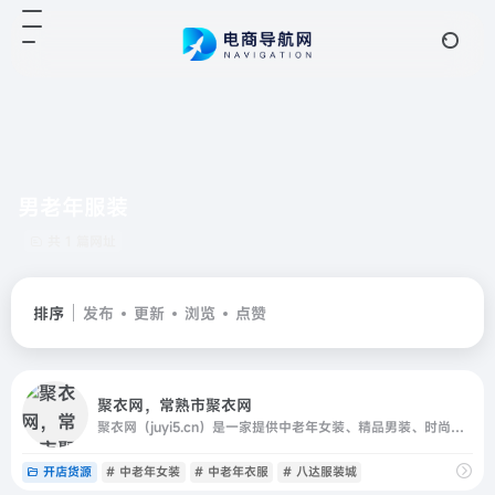
男老年服装
共 1 篇网址
排序
发布
更新
浏览
点赞
聚衣网，常熟市聚衣网
聚衣网（juyi5.cn）是一家提供中老年女装、精品男装、时尚女装一手货源的服装供货网站，为江苏常熟数万家服装厂商提供推广销售渠道；,面向全国网销卖家、实体批发商提供最具竞争力的货源一站式货源进货，并提供快速发布、下载，服装一件代发、推荐专业服装类摄影等优质服务
开店货源
# 中老年女装
# 中老年衣服
# 八达服装城