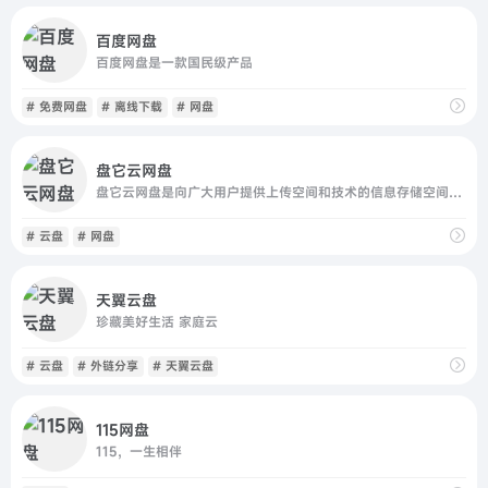
百度网盘
百度网盘是一款国民级产品
# 免费网盘
# 离线下载
# 网盘
盘它云网盘
盘它云网盘是向广大用户提供上传空间和技术的信息存储空间服务平台。
# 云盘
# 网盘
天翼云盘
珍藏美好生活 家庭云
# 云盘
# 外链分享
# 天翼云盘
115网盘
115，一生相伴