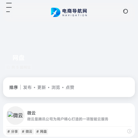
网盘
共 5 篇网址
排序
发布
更新
浏览
点赞
微云
微云是腾讯公司为用户精心打造的一项智能云服务
# 分享
# 微云
# 网盘