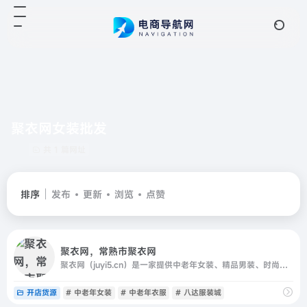
聚衣网女装批发
共 1 篇网址
排序
发布
更新
浏览
点赞
聚衣网，常熟市聚衣网
聚衣网（juyi5.cn）是一家提供中老年女装、精品男装、时尚女装一手货源的服装供货网站，为江苏常熟数万家服装厂商提供推广销售渠道；,面向全国网销卖家、实体批发商提供最具竞争力的货源一站式货源进货，并提供快速发布、下载，服装一件代发、推荐专业服装类摄影等优质服务
开店货源
# 中老年女装
# 中老年衣服
# 八达服装城