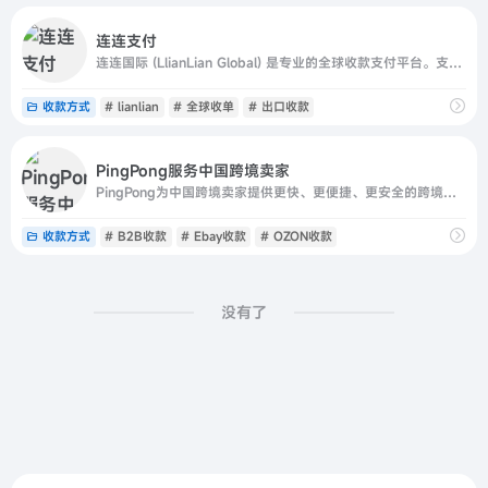
连连支付
连连国际 (LlianLian Global) 是专业的全球收款支付平台。支持亚马逊Amazon、SHEIN、速卖通AliExpress、虾皮Shopee、TIKTOK Shop、美客多、Temu、Lazada、Shopify等跨境电商平台、独立站收款和外贸收款，支持使用130+币种，0汇损，为出口
收款方式
# lianlian
# 全球收单
# 出口收款
PingPong服务中国跨境卖家
PingPong为中国跨境卖家提供更快、更便捷、更安全的跨境收款服务，围绕跨境商户和中小企业出海的综合需求，PingPong目前已建立了跨境收款、外贸B2B收付款、全球收单、全球分发、供应链融资、汇率管理、出口退税、VAT税务缴纳、SAAS企业服务等多元化的产品体系，产品服务覆盖全流程。
收款方式
# B2B收款
# Ebay收款
# OZON收款
没有了