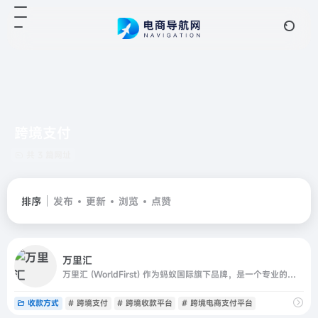
跨境支付
共 3 篇网址
排序
发布
更新
浏览
点赞
万里汇
万里汇 (WorldFirst) 作为蚂蚁国际旗下品牌，是一个专业的跨境支付、跨境收款、跨境电商收付、全球收款付款平台。支持亚马逊Amazon、Paypal、速卖通AliExpress、Lazada、Shopify等跨境电商、独立站和外贸收款，拥有 20 年跨境支付经验，安全可靠。
收款方式
# 跨境支付
# 跨境收款平台
# 跨境电商支付平台