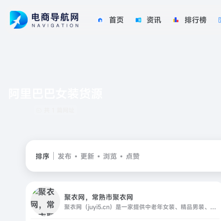
首页
资讯
排行榜
阿里巴巴女装货源
共 1 篇网址
排序
发布
更新
浏览
点赞
聚衣网，常熟市聚衣网
聚衣网（juyi5.cn）是一家提供中老年女装、精品男装、时尚女装一手货源的服装供货网站，为江苏常熟数万家服装厂商提供推广销售渠道；,面向全国网销卖家、实体批发商提供最具竞争力的货源一站式货源进货，并提供快速发布、下载，服装一件代发、推荐专业服装类摄影等优质服务