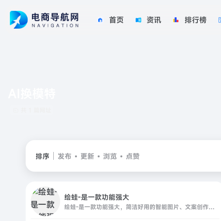
首页
资讯
排行榜
AI换模特
共 1 篇网址
排序
发布
更新
浏览
点赞
绘蛙-是一款功能强大
绘蛙-是一款功能强大，简洁好用的智能图片、文案创作平台，并且拥有海量虚拟模特可选择。在绘蛙，你可训练自己的商品模型和模特模型，可通过AI生成商拍图和种草文案，可以创作小红书图片,电商商品主图,跨境电商主图,小红书种草文案,穿搭文案，视频口播文案，可在线一键美图,输入口令修改图片内容,一键换装,一键去