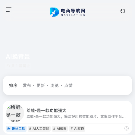
AI换背景
共 1 篇网址
排序
发布
更新
浏览
点赞
绘蛙-是一款功能强大
绘蛙-是一款功能强大，简洁好用的智能图片、文案创作平台，并且拥有海量虚拟模特可选择。在绘蛙，你可训练自己的商品模型和模特模型，可通过AI生成商拍图和种草文案，可以创作小红书图片,电商商品主图,跨境电商主图,小红书种草文案,穿搭文案，视频口播文案，可在线一键美图,输入口令修改图片内容,一键换装,一键去
设计工具
# AI人工智能
# AI做图
# AI写作