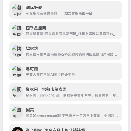
潮际好麦
AI赋能电商视觉革命，一站式智能商拍平台
四季星座网
四季星座网-四季青服装批发市场_杭州女装网站拿货平台_一件代发
找家纺
找家纺网是中国南通叠石桥家纺网销网供信息的门户网站，为您提供南通叠石桥家纺四件套、被子、枕芯、毛毯等床品相关网销供货信息的叠石桥网销导航专业平台，专注于家纺供应链一站式解决方案,我们致力于打造顶尖搜索体验的叠石桥网销导航，为商户提供更全面的叠石桥家纺网销供货信息，为网销供货商及各分销商提供一个更专业
易可图
电商人都在用的AI图片设计平台
聚衣网，常熟市聚衣网
聚衣网（juyi5.cn）是一家提供中老年女装、精品男装、时尚女装一手货源的服装供货网站，为江苏常熟数万家服装厂商提供推广销售渠道；,面向全国网销卖家、实体批发商提供最具竞争力的货源一站式货源进货，并提供快速发布、下载，服装一件代发、推荐专业服装类摄影等优质服务
国美
国美(Gome.com.cn)国美电器唯一官方网上商城，中国领先的专业家电网购平台.全球品牌电视、洗衣机、电脑、手机、数码、空调、电脑配件、生活电器、网络产品等正品行货，更低价格，更快送达，为您提供便捷、诚信的服务.
张飞搬家_逸淘商品上货分销铺货