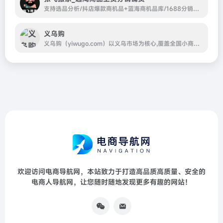
支持选品分析/抖店爆款商机品+蓝海商机品库/1688分销铺货/链接铺货/批量搬家上货/同步库存/批量/定时上下架/商品自检优化/商品管理编辑/批量修改/链接预审/手机详情
义乌购
义乌购（yiwugo.com）以义乌市场为核心,覆盖全国小商品产业带优质供应商,一手货源,品质商品更低价;品类丰富,在线商品达500万,涉及玩具,饰品,工艺品,日用百货等26个大类;线上线下对应,交易有保障,小商品,就上义乌购.
欢迎访问电商导航网，本站致力于打造高品质高质量、安全的
电商人导航网，让您随时随地发现更多有趣的网站！