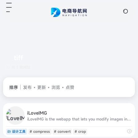
tiff
共 1 篇网址
排序
发布
更新
浏览
点赞
iLoveIMG
iLoveIMG is the webapp that lets you modify images in seconds for free. Crop, resize, compress, convert, and more in just a few clicks!
设计工具
# compress
# convert
# crop