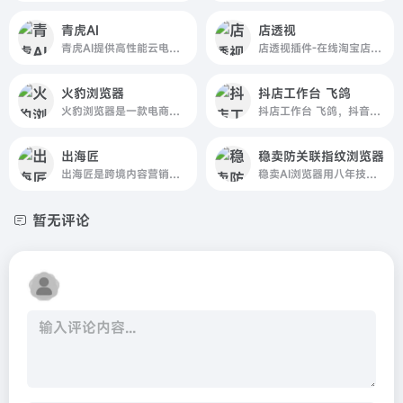
青虎AI
店透视
青虎AI提供高性能云电脑服务及电商ai智能体服务，为电商客户提供全球一体化解决方案。青虎AI旗下的青虎云电脑支持随时随地3秒快速上云本地电脑无需程序便捷管理店铺，异地安全办公数据双重加密，支持电商店铺多开账号安全登录，IP隔离专有海内外自建高质量线路；青虎ai-linkpix可支持上传商品图片，一键
店透视插件-在线淘宝店铺数据分析, 可以查看店铺七天透视、揭秘竞品引流关键词 摸清直通车好词 搜索引流词，拓展自身流量，知己知彼，打造店铺爆款的运营神器
火豹浏览器
抖店工作台 飞鸽
火豹浏览器是一款电商多账号管理防关联的超级浏览器，适合多种跨境电商平台的多账号登录，自带全球顶级纯净IP设备，支持全球100+电商平台店铺管理，多开电商账号管理系统。Amazon、Wish、eBay、Shopee、Lazada等跨境电商账号安全管理、支持运营权限分配、安全提速等。火豹电商浏览器全网2
抖店工作台 飞鸽，抖音电商-抖店桌面端下载
出海匠
稳卖防关联指纹浏览器
出海匠是跨境内容营销和兴趣电商服务平台，为卖家提供全面精准的数据分析、AI内容制作和社媒发布管理一站式服务；平台整合TikTok Shop全球商品、店铺、达人、视频、广告、直播数据，提供AI产品主图、AI视频生成、数字人口播、智能脚本等创作工具，并支持多平台视频发布和社媒运营管理
稳卖AI浏览器用八年技术沉淀,为跨境卖家打造一款安全稳定的超级浏览器,支持亚马逊,Amazon,Tiktok,eBay,Shopee,Lazada等所有平台及独立站,多用户多店铺操作
暂无评论