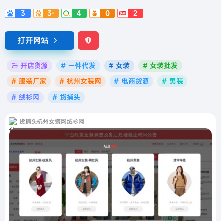
3
3-
4
0
2
打开网站
开店货源
# 一件代发
# 女装
# 女装批发
# 服装厂家
# 杭州女装网
# 电商货源
# 男装
# 绒衫网
# 货捕头
货捕头杭州女装网绒衫网