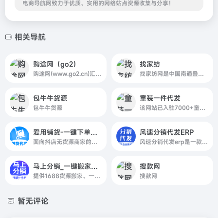
电商导航网致力于优质、实用的网络站点资源收集与分享！
相关导航
购途网（go2）
找家纺
购途网(www.go2.cn)汇优质女鞋货源，聚实力女鞋大厂，享海量商机流量，为广大女鞋厂家、卖家提供高质量的贸易信息服务！
找家纺网是中国南通叠石桥家纺网销网供信息的门户网站，为您提供南通叠石桥家纺四件套、被子、枕芯、毛毯等床品相关网销供货信息的叠石桥网销导航专业平台，专注于家纺供应链一站式解决方案,我们致力于打造顶尖搜索体验的叠石桥网销导航，为商户提供更全面的叠石桥家纺网销供货信息，为网销供货商及各分销商提供一个更专业
包牛牛货源
童装一件代发
包牛牛货源
该网站已入驻7000+童装厂家,汇海量一手童装货源,一件起批一件代发，面向全国童装厂家、卖家提供原材供应-设计开款-批发拿货-店铺代运营-物流代发-售后退换等全链路的供应服务。
爱用铺货-一键下单支持无货源上货一件代发
风速分销代发ERP
面向抖店无货源商家的铺货代发工具，支持1688货源上架、自动下单发货及库存与物流同步。
风速分销代发erp是一款专门服务于商家和厂家的分销代发ERP软件，风速分销代发ERP支持多平台一键分销代发管理，是您高效的快递助手更是您省心的店管家分销代发工具。
马上分销_一键搬家批量修改订单采购代发
搜款网
提供1688货源搬家、一件代发、违禁词检测、多店采购、商品与订单管理、自动采购发货及主图水印。
搜款网
暂无评论