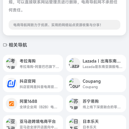
规，可以直接联系网站管理员进行删除，电商导航网不承担任
何责任。
电商导航网致力于优质、实用的网络站点资源收集与分享！
相关导航
考拉海购
Lazada｜出海东南亚，就选Lazada
考拉海购-阿里巴巴旗下以跨境业务为主的会员电商，主打官方自营，全球直采的模式，为会员精选全球品质好货，保证极致性价比，全方位服务黑卡会员。
Lazada是东南亚旗舰电商平台，致力于通过商业和科技促进印尼、马来西亚、菲律宾、新加坡、泰国和越南六地市场发展。Lazada年活跃消费者增长迅猛且目前已达到1.3亿，已成为国货出海东南亚的首选电商平台。
抖店官网
Coupang
抖店官网是抖音电商官方商家入驻平台的登录入口，提供了一站式的商家开店服务。在这里，商家可以轻松地注册账号、创建店铺、管理商品、处理订单等。抖店官网致力于为广大商家提供高效便捷的电商运营解决方案，助力商家实现商业成功。
Coupang
阿里1688
苏宁易购
全球企业间（B2B）电子商务的著名品牌，为数千万网商提供海量商机信息和便捷安全的在线交易市场，也是商人们以商会友、真实互动的社区平台。目前1688.com已覆盖原材料、工业品、服装服饰、家居百货、小商品等12个行业大类，提供从原料--生产--加工--现货等一系列的供应产
线上线下深度融合的零售平台,商品涵盖家电、手机、电脑、超市、母婴、百货、海外购等品类。换新到苏宁 省钱更省心！五重补贴 买贵就赔 多重保障 一站换新。 正品行货、全国联保、可门店自提,全网更低价,家电家装成套购,专注服务省心购!
亚马逊跨境电商平台
日本乐天
亚马逊全球开店面向中国卖家提供跨境出口电商专属本地服务。目前，已向中国卖家开放20个海外站点，能将商品配送至全球200多个国家和地区，为您链接数亿活跃用户及800万+的企业机构买家。更多开店注册信息请关注亚马逊全球开店官网。
日本乐天