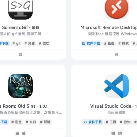
ScreenToGif
Microsoft Remote Deskto
- 最新
强大的 gif 录制 剪辑工具
微软 Mac 远程控制 Window
件下载
# gif
# 免费
# 微软
软件下载
# 免费
# 微软
#
e Room: Old Sins
Visual Studio Code
- 1.0.1
- 1
你来了，你的好奇心驱使你来到了这里。这里是《迷室》
代码编辑器
件下载
# 密室
# 玄幻
# 解谜
软件下载
# 工具
# 微软