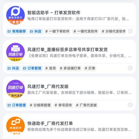
智能店助手 – 打单发货软件
电商订单批量打印发货软件：适用于商家打印/厂家代发，批量打印发货，多店铺绑定，多店铺订单批量打印发货，多店铺聚合售后管理，订单自动同步，快递面单共享，发货单模板自定义。更稳定、更安全、更贴心、更高效。数据加密存储，安全有保障
常用推荐
抖店
# 一键下单软件
# 一键代发软件
# 分销代发软件
风速打单_直播标签多店单号共享打单发货
【免费试用】风速打单支持电子面单，面单共享，分销代发，一件代发打单，自动推送代发订单，自动发货，智能合并订单，快递单打印、发货单、备货单、拿货标签打印；支持批量打印，批量发货，打单发货，超强筛单
抖店
订单管理
# 发货
# 多店铺打单
# 打单
风速打单_厂商代发版
面向工厂代发场景，支持绑定下游分销商、智能分单、订单同步、批量打单和物流单号回传。
订单管理
# 分销商管理
# 单号回传
# 厂商代发版
快递助手_厂商代发打单
帮助供应商为多个抖店商家完成订单分配、批量打单发货及物流单号自动回传。